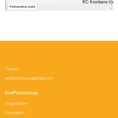
Contact
endplasticsoup@gmail.com
EndPlasticSoup
Organization
Foundation